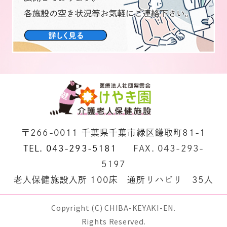
い合わせ窓口について以下となりま
す。
個人情報の利用目的の通知・開示・内
容の訂正・追加または削除・利用 の
停止・消去は、下部の「お問い合わせ
先」をご利用ください下さい。
事業者の名称
医療法人社団 紫雲会 けやき園
〒266-0011 千葉県千葉市緑区鎌取町81-1
お問い合わせ先
TEL. 043-293-5181
FAX. 043-293-
〒266-0011
5197
千葉県千葉市緑区鎌取町81-1
老人保健施設入所 100床 通所リハビリ 35人
TEL.
043-293-5181
FAX. 043-293-5197
Copyright (C) CHIBA-KEYAKI-EN.
Rights Reserved.