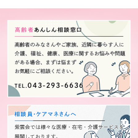
取得した個人情報については、漏洩、
減失またはき損の防止と是正、その他
個人情報の安全管理のために必要かつ
適切な措置を講じます。
お問い合わせへの回答後、取得した個
人情報は一定期間後に削除致します。
このサイトは、SSL（Secure Socket
Layer）による暗号化措置を講じていま
す。
個人情報の第三者提供について
本人の同意がある場合又は法令に基づ
く場合を除き、取得した個人情報を第
三者に提供することはありません。
開示対象個人情報の開示等およびお問